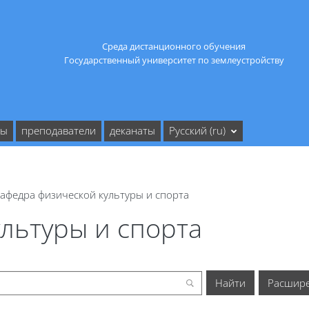
Среда дистанционного обучения
Государственный университет по землеустройству
ты
преподаватели
деканаты
Русский ‎(ru)‎
афедра физической культуры и спорта
льтуры и спорта
Расшир