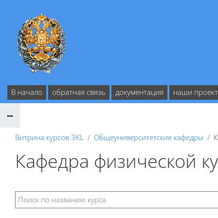
Перейти к основному содержанию
В начало
обратная связь
документация
наши проек
Витрина курсов 3KL
Общеуниверситетские кафедры
К
Кафедра физической ку