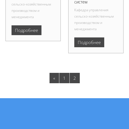
систем
сельско-хозяйственным
Кафедра управления
производством и
сельско-хозяйственным
менеджмента
производством и
менеджмента
Подробнее
Подробнее
Предыдущая страница
Страница 1
Страница 2
«
1
2