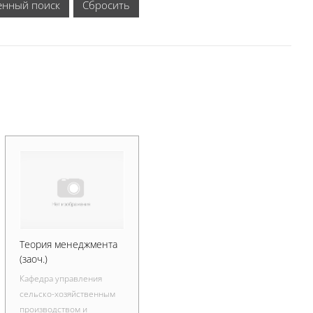
енный поиск
Теория менеджмента
(заоч.)
Кафедра управления
сельско-хозяйственным
производством и