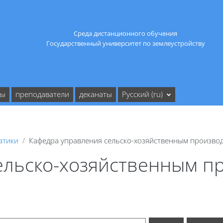
Среда дистанционного обучения
Государственный университет по землеустройству
ты
преподаватели
деканаты
Русский ‎(ru)‎
атики
Кафедра управления сельско-хозяйственным произво
ельско-хозяйственным п