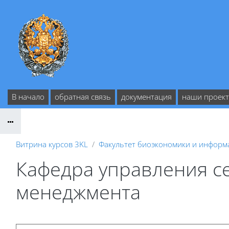
Перейти к основному содержанию
В начало
обратная связь
документация
наши проек
Витрина курсов 3KL
Факультет биоэкономики и информ
Кафедра управления с
менеджмента