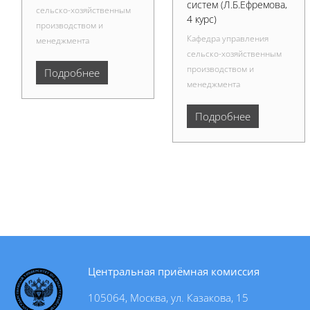
систем (Л.Б.Ефремова,
сельско-хозяйственным
4 курс)
производством и
Кафедра управления
менеджмента
сельско-хозяйственным
производством и
Подробнее
менеджмента
Подробнее
Центральная приёмная комиссия
105064, Москва, ул. Казакова, 15