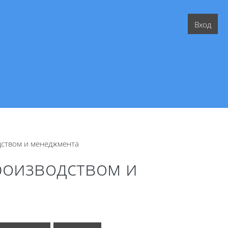
Вход
дством и менеджмента
роизводством и