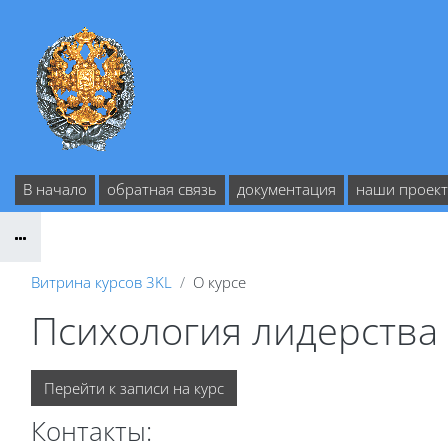
Перейти к основному содержанию
В начало
обратная связь
документация
наши проек
Витрина курсов 3KL
О курсе
Психология лидерства
Перейти к записи на курс
Контакты: