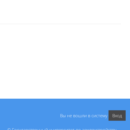
Вы не вошли в систему
Вход
© Государственный университет по землеустройству,