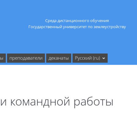
Среда дистанционного обучения
Государственный университет по землеустройству
ты
преподаватели
деканаты
Русский ‎(ru)‎
 и командной работы