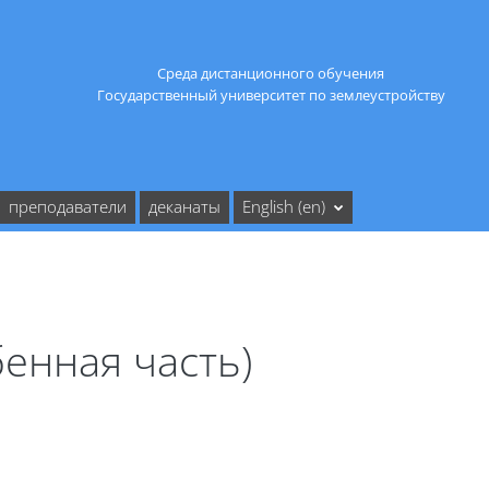
Среда дистанционного обучения
Государственный университет по землеустройству
преподаватели
деканаты
English ‎(en)‎
енная часть)