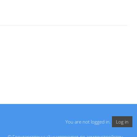
You are not logged in.
Log in
© Государственный университет по землеустройству,