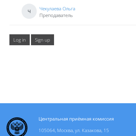
Чекулаева Ольга
Ч
Преподаватель
Log in
Sign up
Центральная приёмная комиссия
105064, Москва, ул. Казакова, 15