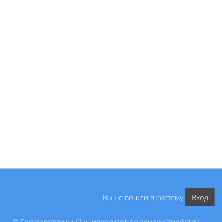
Вы не вошли в систему
Вход
© Государственный университет по землеустройству,