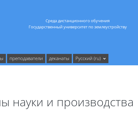
Среда дистанционного обучения
Государственный университет по землеустройству
ты
преподаватели
деканаты
Русский ‎(ru)‎
 науки и производства