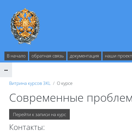
Перейти к основному содержанию
В начало
обратная связь
документация
наши проек
Витрина курсов 3KL
О курсе
Современные проблемы
Перейти к записи на курс
Контакты: